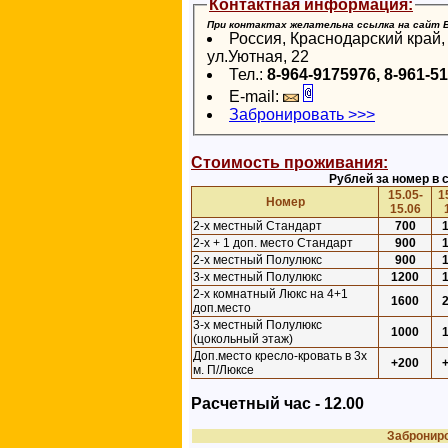
Контактная информация:
При контактах желательна ссылка на сайт
Россия, Краснодарский край, 
ул.Уютная, 22
Тел.:
8-964-9175976, 8-961-5
E-mail:
Забронировать >>>
Стоимость проживания:
Рублей за номер в с
15.05-
1
Номер
15.06
2-х местный Стандарт
700
2-х + 1 доп. место Стандарт
900
2-х местный Полулюкс
900
3-х местный Полулюкс
1200
2-х комнатный Люкс на 4+1
1600
доп.место
3-х местный Полулюкс
1000
(цокольный этаж)
Доп.место кресло-кровать в 3х
+200
м. П/Люксе
Расчетный час - 12.00
Забронир