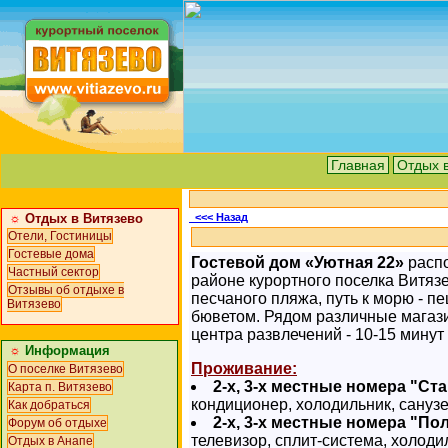
Главная
Отдых 
☼
Отдых в Витязево
<<< Назад
Отели, Гостиницы
Гостевые дома
Гостевой дом «Уютная 22»
распо
Частный сектор
районе курортного поселка Витязе
Отзывы об отдыхе в
песчаного пляжа, путь к морю - п
Витязево
бюветом. Рядом различные магази
центра развлечений - 10-15 минут
☼
Информация
Проживание:
О поселке Витязево
2-х, 3-х местные номера "Ст
Карта п. Витязево
кондиционер, холодильник, санузе
Как добраться
2-х, 3-х местные номера "По
Форум об отдыхе
телевизор, сплит-система, холоди
Отдых в Анапе