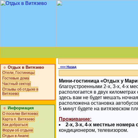
☼
Отдых в Витязево
<<< Назад
Отели, Гостиницы
Гостевые дома
Мини-гостиница «Отдых у Мари
Частный сектор
благоустроенными 2-х, 3-х, 4-х 
Отзывы об отдыхе в
распологается в двух километрах 
Витязево
здесь вам не будет мешать ночная
расположена остановка автобусов
☼
Информация
5 минут будете на витязевском пл
О поселке Витязево
Проживание:
Карта п. Витязево
2-х, 3-х, 4-х местные номера
Как добраться
кондиционером, телевизором.
Форум об отдыхе
Отдых в Анапе