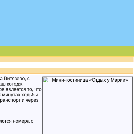
а Витязево, с
Наш котедж
я является то, что
ёх минутах ходьбы
ранспорт и через
еются номера с