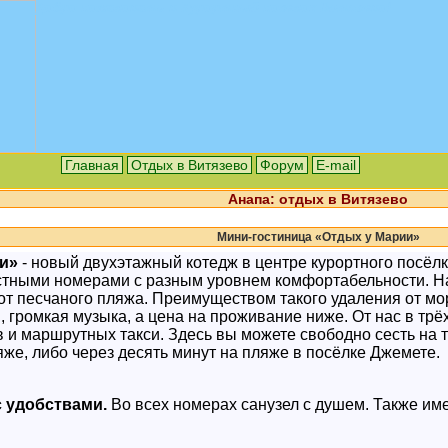
Добро пожаловать в Курортный поселок Витязево!
Главная
Отдых в Витязево
Форум
E-mail
Анапа: отдых в Витязево
Мини-гостиница «Отдых у Марии»
и»
- новый двухэтажный котедж в центре курортного посёлк
местными номерами с разным уровнем комфортабельности. 
от песчаного пляжа. Преимуществом такого удаления от мор
, громкая музыка, а цена на проживание ниже. От нас в тр
 и маршрутных такси. Здесь вы можете свободно сесть на т
яже, либо через десять минут на пляже в посёлке Джемете.
 с удобствами.
Во всех номерах санузел с душем. Также им