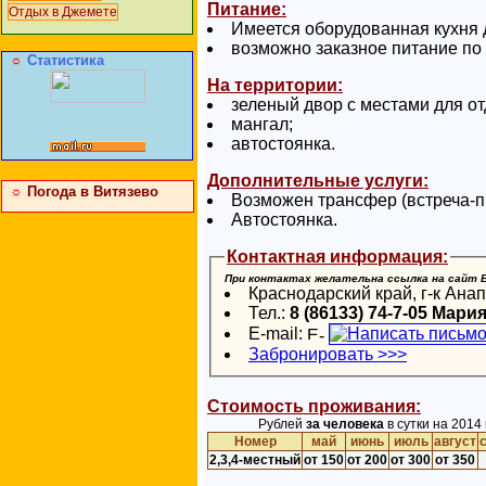
Питание:
Отдых в Джемете
Имеется оборудованная кухня 
возможно заказное питание по
☼
Статистика
На территории:
зеленый двор с местами для от
мангал;
автостоянка.
Дополнительные услуги:
☼
Погода в Витязево
Возможен трансфер (встреча-п
Автостоянка.
Контактная информация:
При контактах желательна ссылка на сайт
Краснодарский край, г-к Анап
Тел.:
8 (86133) 74-7-05 Мари
E-mail:
Забронировать >>>
Стоимость проживания:
Рублей
за человека
в сутки на 2014 г
Номер
май
июнь
июль
август
2,3,4-местный
от 150
от 200
от 300
от 350